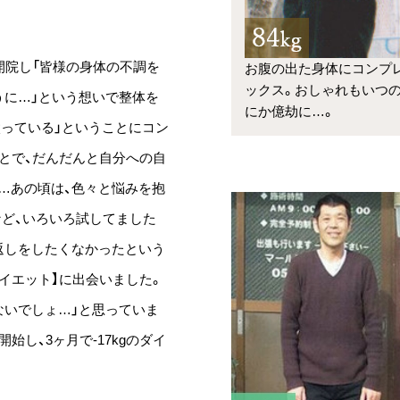
開院し「皆様の身体の不調を
お腹の出た身体にコンプ
ックス。おしゃれもいつ
うに…」という想いで整体を
にか億劫に…。
太っている」ということにコン
ことで、だんだんと自分への自
…あの頃は、色々と悩みを抱
など、いろいろ試してました
返しをしたくなかったという
イエット】に出会いました。
ないでしょ…」と思っていま
始し、3ヶ月で-17kgのダイ